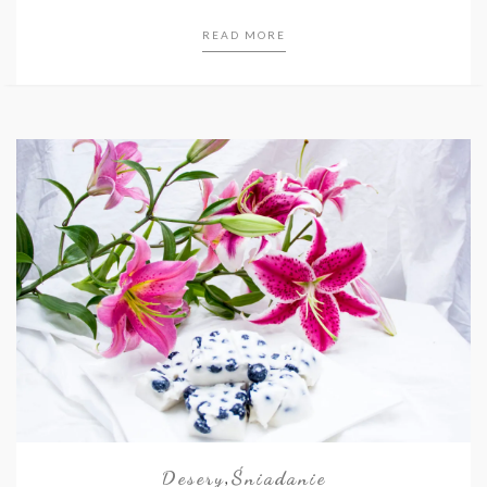
READ MORE
Desery
Śniadanie
,