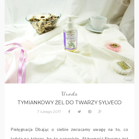
Uroda
TYMIANKOWY ŻEL DO TWARZY SYLVECO
7 lutego 2017
Pielęgnacja Dbając o siebie zwracamy uwagę na to, co
ląduje na talerzu, bo to oczywiste. Aktywność fizyczna też