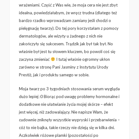
wrażeniami. Część z Was wie, że moja cera nie jest zbyt
idealna, powiedziałabym, że wręcz trudna (dlatego też
bardzo rzadko wprowadzam zamiany jeśli chodzi o
pielęgnację twarzy). Do tej pory korzystałam z pomocy
dermatologów, ale wizyty u żadnego z nich nie
zakończyły się sukcesem. Trądzik jak był tak był. No
właśnie był jest tu słowem kluczem, bo powoli coś się
zaczyna zmieniać
I tutaj właśnie ogromny ukłon
zarówno w stronę Pani Jasminy z Instytutu Urody
Prestiż, jak i produktu samego w sobie.
Moja twarz po 3 tygodniach stosowania serum wygląda
dużo lepiej :0 Biorąc pod uwagę problemy hormonalne i
dodatkowe nie ułatwianie życia mojej skórze – efekt
jest więcej, niż zadowalający. Nie napisze Wam, że
cudownie zniknęły wszystkie wypryski i przebarwienia –
cóż to nie bajka, takie rzeczy nie dzieją się w kilka dni.
Aczkolwiek różowe plamki (pozostałości po