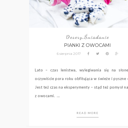
Desery
Śniadanie
,
PIANKI Z OWOCAMI
6 sierpnia 2017
Lato – czas lenistwa, wylegiwania się na słon
oczywiście pora roku obfitująca w świeże i pyszne
Jest też czas na eksperymenty – stąd też pomysł na
z owocami. ...
READ MORE