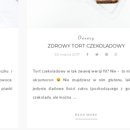
Desery
ZDROWY TORT CZEKOLADOWY
30 marca 2017
eczku i
Tort czekoladowy w tak zwanej wersji fit? Nie – to ni
 owoce.
oksymoron
Nie znajdziesz w nim glutenu, lak
 pianki
jedynie śladowe ilości cukru (pochodzącego z gor
czekolady, ale można ...
READ MORE