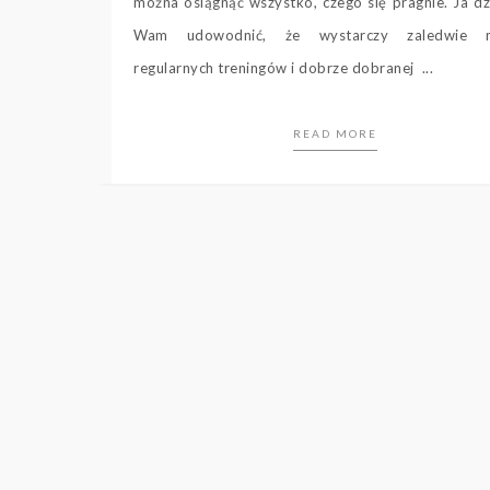
można osiągnąć wszystko, czego się pragnie. Ja dz
Wam udowodnić, że wystarczy zaledwie m
regularnych treningów i dobrze dobranej ...
READ MORE