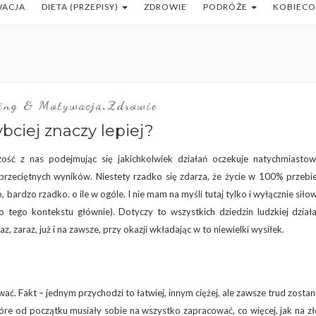
WACJA
DIETA (PRZEPISY)
ZDROWIE
PODRÓŻE
KOBIEC
ning & Motywacja
Zdrowie
,
ybciej znaczy lepiej?
ość z nas podejmując się jakichkolwiek działań oczekuje natychmiasto
rzeciętnych wyników. Niestety rzadko się zdarza, że życie w 100% przebi
 bardzo rzadko. o ile w ogóle. I nie mam na myśli tutaj tylko i wyłącznie siłow
tego kontekstu głównie). Dotyczy to wszystkich dziedzin ludzkiej działa
z, zaraz, już i na zawsze, przy okazji wkładając w to niewielki wysiłek.
ać. Fakt – jednym przychodzi to łatwiej, innym ciężej, ale zawsze trud zosta
óre od początku musiały sobie na wszystko zapracować, co więcej, jak na zł