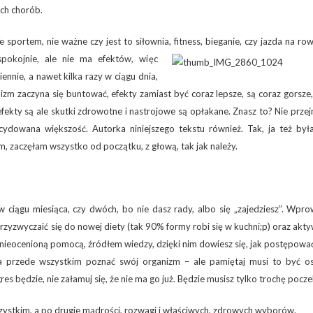
ych chorób.
sportem, nie ważne czy jest to siłownia, fitness,
bieganie, czy jazda na row
pokojnie, ale nie ma efektów, więc
ennie, a nawet kilka razy w ciągu dnia,
anizm zaczyna się buntować, efekty zamiast być coraz lepsze, są coraz gorsze,
 efekty są ale skutki zdrowotne i nastrojowe są opłakane. Znasz to? Nie przej
cydowana większość. Autorka niniejszego tekstu również. Tak, ja też był
am, zaczęłam wszystko od początku, z głową, tak jak należy.
 w ciągu miesiąca, czy dwóch, bo nie dasz rady, albo się „zajedziesz”. Wpr
yzwyczaić się do nowej diety (tak 90% formy robi się w kuchni;p) oraz akt
 są nieocenioną pomocą, źródłem wiedzy, dzięki nim dowiesz się, jak postępowa
, a przede wszystkim poznać swój organizm – ale pamiętaj musi to być o
es będzie, nie załamuj się, że nie ma go już. Będzie musisz tylko trochę pocze
zystkim, a po drugie mądrości, rozwagi i właściwych, zdrowych wyborów.