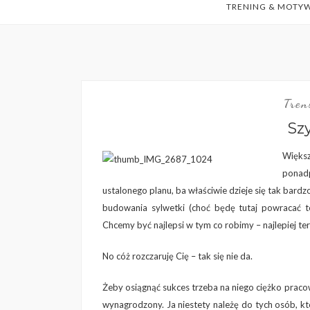
TRENING & MOTY
Tre
Sz
Większ
ponadp
ustalonego planu, ba właściwie dzieje się tak bardzo,
budowania sylwetki (choć będę tutaj powracać to 
Chcemy być najlepsi w tym co robimy – najlepiej tera
No cóż rozczaruję Cię – tak się nie da.
Żeby osiągnąć sukces trzeba na niego ciężko pracow
wynagrodzony. Ja niestety należę do tych osób, kt