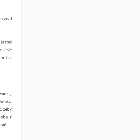
erze. I
 jesteś
muj się
am tak
owadzaj
ywności
ć, żeby
soba z
kać.