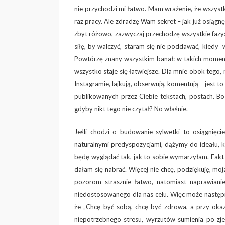
nie przychodzi mi łatwo. Mam wrażenie, że wszystk
raz pracy. Ale zdradzę Wam sekret – jak już osiągn
zbyt różowo, zazwyczaj przechodzę wszystkie fazy: 
siłę, by walczyć, staram się nie poddawać, kiedy 
Powtórzę znany wszystkim banał: w takich momentac
wszystko staje się łatwiejsze. Dla mnie obok tego
Instagramie, lajkują, obserwują, komentują – jest to
publikowanych przez Ciebie tekstach, postach. Bo 
gdyby nikt tego nie czytał? No właśnie.
Jeśli chodzi o budowanie sylwetki to osiągnięci
naturalnymi predyspozycjami, dążymy do ideału, któ
będę wyglądać tak, jak to sobie wymarzyłam. Fakt 
dałam się nabrać. Więcej nie chcę, podziękuję, mo
pozorom strasznie łatwo, natomiast naprawianie
niedostosowanego dla nas celu. Więc może następn
że „Chcę być sobą, chcę być zdrowa, a przy okaz
niepotrzebnego stresu, wyrzutów sumienia po zjed