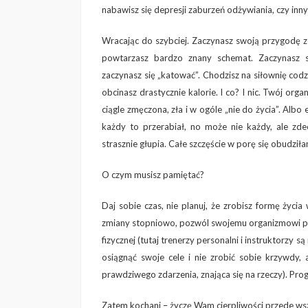
nabawisz się depresji zaburzeń odżywiania, czy inn
Wracając do szybciej. Zaczynasz swoją przygodę ze 
powtarzasz bardzo znany schemat. Zaczynasz s
zaczynasz się „katować”. Chodzisz na siłownię codzi
obcinasz drastycznie kalorie. I co? I nic. Twój org
ciągle zmęczona, zła i w ogóle „nie do życia”. Albo
każdy to przerabiał, no może nie każdy, ale zde
strasznie głupia. Całe szczęście w porę się obudził
O czym musisz pamiętać?
Daj sobie czas, nie planuj, że zrobisz formę życia
zmiany stopniowo, pozwól swojemu organizmowi prz
fizycznej (tutaj trenerzy personalni i instruktorzy
osiągnąć swoje cele i nie zrobić sobie krzywdy
prawdziwego zdarzenia, znająca się na rzeczy). Progr
Zatem kochani – życzę Wam cierpliwości przede ws