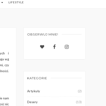
O
LIFESTYLE
OBSERWUJ MNIE!
wych i
ega wg
ni, czy
lności.
KATEGORIE
Artykuły
(2)
nie nam
Desery
(13)
ość nic