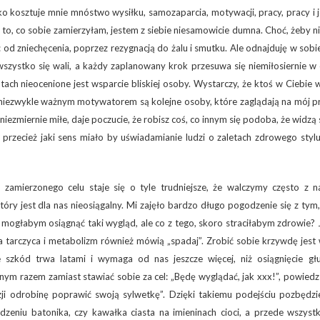
o kosztuje mnie mnóstwo wysiłku, samozaparcia, motywacji, pracy, pracy i 
ę to, co sobie zamierzyłam, jestem z siebie niesamowicie dumna. Choć, żeby n
od zniechęcenia, poprzez rezygnacją do żalu i smutku. Ale odnajduję w sobi
wszystko się wali, a każdy zaplanowany krok przesuwa się niemiłosiernie w 
h nieocenione jest wsparcie bliskiej osoby. Wystarczy, że ktoś w Ciebie w
, niezwykle ważnym motywatorem są kolejne osoby, które zaglądają na mój pr
 niezmiernie miłe, daje poczucie, że robisz coś, co innym się podoba, że widzą
przecież jaki sens miało by uświadamianie ludzi o zaletach zdrowego stylu
e zamierzonego celu staje się o tyle trudniejsze, że walczymy często z n
ry jest dla nas nieosiągalny. Mi zajęło bardzo długo pogodzenie się z tym,
mogłabym osiągnąć taki wygląd, ale co z tego, skoro straciłabym zdrowie? 
ja tarczyca i metabolizm również mówią „spadaj”. Zrobić sobie krzywdę jes
 szkód trwa latami i wymaga od nas jeszcze więcej, niż osiągnięcie głu
ym razem zamiast stawiać sobie za cel: „Będę wyglądać, jak xxx!”, powiedz
ji odrobinę poprawić swoją sylwetkę”. Dzięki takiemu podejściu pozbędzie
zeniu batonika, czy kawałka ciasta na imieninach cioci, a przede wszyst