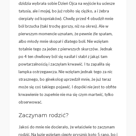
dzidzia wybrała sobie Dzień Ojca na wyjście ku uciesze
tatusia, ale i mojej, bo już robiło się ciężko, a i żebra
cierpiały od kopniaków). Chwilę przed 4 obudził mnie
ból brzucha (taki trochę gorszy, niż na okres). Ale w
pierwszym momencie uznałam, że pewnie źle spałam,
albo młody mnie skopał i dlatego boli. Nie wzięłam
totalnie tego za jeden z pierwszych skurczów. Jednak
po 4 ten chwilowy ból się nasilał i słabł z jakąś tam
powtarzalnością i zaczęłam krwawić. I tu zapaliła się
lampka ostrzegawcza. Nie wzięłam jednak tego za nic
strasznego, bo ginekolog uprzedził mnie, że już teraz
może się coś takiego pojawić. I dopóki nie jest to obfite
krwawienie to zupełnie nie ma się czym martwić, tylko
obserwować.
Zaczynam rodzić?
Jakoś do mnie nie docierało, że właściwie to zaczynam
rodzić. Na luzie wzięłam ciepły prysznic koło 5 rano, bo i