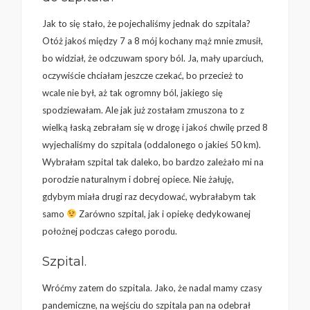
Jak to się stało, że pojechaliśmy jednak do szpitala?
Otóż jakoś między 7 a 8 mój kochany mąż mnie zmusił,
bo widział, że odczuwam spory ból. Ja, mały uparciuch,
oczywiście chciałam jeszcze czekać, bo przecież to
wcale nie był, aż tak ogromny ból, jakiego się
spodziewałam. Ale jak już zostałam zmuszona to z
wielką łaską zebrałam się w drogę i jakoś chwilę przed 8
wyjechaliśmy do szpitala (oddalonego o jakieś 50 km).
Wybrałam szpital tak daleko, bo bardzo zależało mi na
porodzie naturalnym i dobrej opiece. Nie żałuję,
gdybym miała drugi raz decydować, wybrałabym tak
samo
Zarówno szpital, jak i opiekę dedykowanej
położnej podczas całego porodu.
Szpital.
Wróćmy zatem do szpitala. Jako, że nadal mamy czasy
pandemiczne, na wejściu do szpitala pan na odebrał