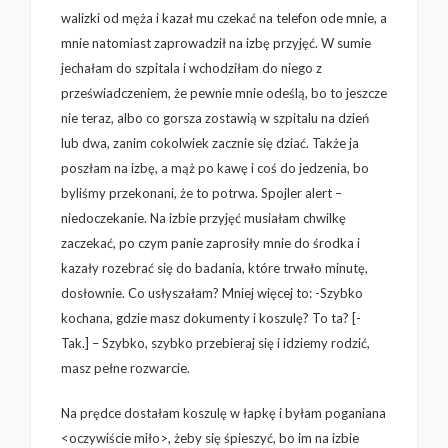
walizki od męża i kazał mu czekać na telefon ode mnie, a
mnie natomiast zaprowadził na izbę przyjęć. W sumie
jechałam do szpitala i wchodziłam do niego z
przeświadczeniem, że pewnie mnie odeślą, bo to jeszcze
nie teraz, albo co gorsza zostawią w szpitalu na dzień
lub dwa, zanim cokolwiek zacznie się dziać. Także ja
poszłam na izbę, a mąż po kawę i coś do jedzenia, bo
byliśmy przekonani, że to potrwa. Spojler alert –
niedoczekanie. Na izbie przyjęć musiałam chwilkę
zaczekać, po czym panie zaprosiły mnie do środka i
kazały rozebrać się do badania, które trwało minutę,
dosłownie. Co usłyszałam? Mniej więcej to: -Szybko
kochana, gdzie masz dokumenty i koszulę? To ta? [-
Tak.] – Szybko, szybko przebieraj się i idziemy rodzić,
masz pełne rozwarcie.
Na prędce dostałam koszulę w łapkę i byłam poganiana
<oczywiście miło>, żeby się śpieszyć, bo im na izbie