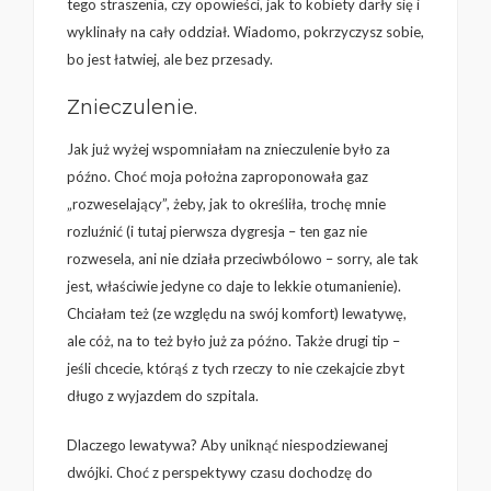
tego straszenia, czy opowieści, jak to kobiety darły się i
wyklinały na cały oddział. Wiadomo, pokrzyczysz sobie,
bo jest łatwiej, ale bez przesady.
Znieczulenie.
Jak już wyżej wspomniałam na znieczulenie było za
późno. Choć moja położna zaproponowała gaz
„rozweselający”, żeby, jak to określiła, trochę mnie
rozluźnić (i tutaj pierwsza dygresja – ten gaz nie
rozwesela, ani nie działa przeciwbólowo – sorry, ale tak
jest, właściwie jedyne co daje to lekkie otumanienie).
Chciałam też (ze względu na swój komfort) lewatywę,
ale cóż, na to też było już za późno. Także drugi tip –
jeśli chcecie, którąś z tych rzeczy to nie czekajcie zbyt
długo z wyjazdem do szpitala.
Dlaczego lewatywa? Aby uniknąć niespodziewanej
dwójki. Choć z perspektywy czasu dochodzę do