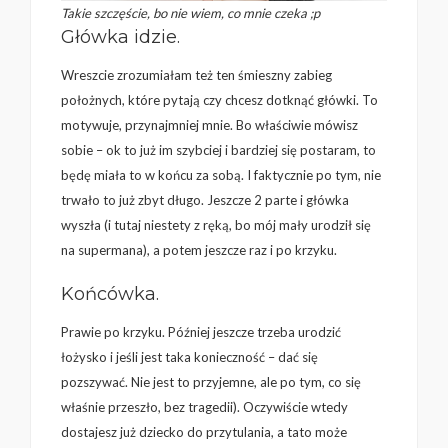
Takie szczęście, bo nie wiem, co mnie czeka ;p
Główka idzie.
Wreszcie zrozumiałam też ten śmieszny zabieg
położnych, które pytają czy chcesz dotknąć główki. To
motywuje, przynajmniej mnie. Bo właściwie mówisz
sobie – ok to już im szybciej i bardziej się postaram, to
będę miała to w końcu za sobą. I faktycznie po tym, nie
trwało to już zbyt długo. Jeszcze 2 parte i główka
wyszła (i tutaj niestety z ręką, bo mój mały urodził się
na supermana), a potem jeszcze raz i po krzyku.
Końcówka.
Prawie po krzyku. Później jeszcze trzeba urodzić
łożysko i jeśli jest taka konieczność – dać się
pozszywać. Nie jest to przyjemne, ale po tym, co się
właśnie przeszło, bez tragedii). Oczywiście wtedy
dostajesz już dziecko do przytulania, a tato może