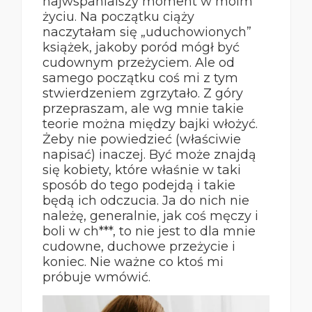
najwspanialszy moment w moim
życiu. Na początku ciąży
naczytałam się „uduchowionych”
książek, jakoby poród mógł być
cudownym przeżyciem. Ale od
samego początku coś mi z tym
stwierdzeniem zgrzytało. Z góry
przepraszam, ale wg mnie takie
teorie można między bajki włożyć.
Żeby nie powiedzieć (właściwie
napisać) inaczej. Być może znajdą
się kobiety, które właśnie w taki
sposób do tego podejdą i takie
będą ich odczucia. Ja do nich nie
należę, generalnie, jak coś męczy i
boli w ch***, to nie jest to dla mnie
cudowne, duchowe przeżycie i
koniec. Nie ważne co ktoś mi
próbuje wmówić.