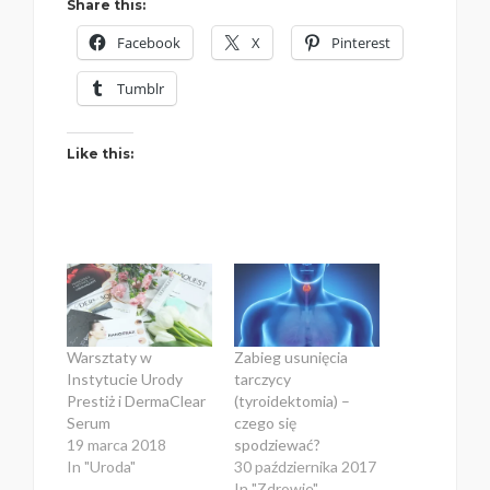
Share this:
Facebook
X
Pinterest
Tumblr
Like this:
Warsztaty w
Zabieg usunięcia
Instytucie Urody
tarczycy
Prestiż i DermaClear
(tyroidektomia) –
Serum
czego się
19 marca 2018
spodziewać?
In "Uroda"
30 października 2017
In "Zdrowie"