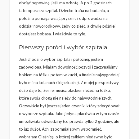
obciąć pępowinę, jeśli ma ochotę. A po 2 godzinach
tato opuszcza szpital. Dziecko trafia na badania, a
położna pomaga wziąć prysznic i odprowadza na
oddział noworodkowy, żeby co zjeść, a chwilę później
dostajesz bobasa. I właściwie to tyle.
Pierwszy poród i wybór szpitala.
Jeśli chodzi o wybór szpitala i położnej, jestem
zadowolona. Miałam dowolność pozycji i zaczynaliśmy
bokiem na łóżku, potem w kucki, a finalnie najwygodniej
było mi na kolanach / klęczkach ;). Z mojej perspektywy
dużo daje to, że nie musisz plackiem leżeć na łóżku,
które swoją drogą nie należy do najwygodniejszych.
Oczywiście był jeszcze jeden czynnik, który zdecydował
o wyborze szpitala. Jako jedyna placówka w tym czasie
umożliwiała odwiedziny (co prawda tylko 2 godziny, ale
to już dużo). Ach, zapomniałabym wspomnieć,
wybrałam Oleśnicę, o której całkiem niedawno było