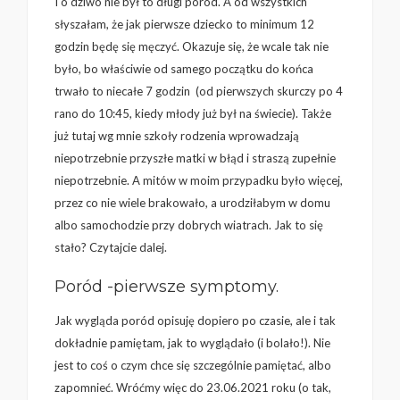
I o dziwo nie był to długi poród. A od wszystkich
słyszałam, że jak pierwsze dziecko to minimum 12
godzin będę się męczyć. Okazuje się, że wcale tak nie
było, bo właściwie od samego początku do końca
trwało to niecałe 7 godzin (od pierwszych skurczy po 4
rano do 10:45, kiedy młody już był na świecie). Także
już tutaj wg mnie szkoły rodzenia wprowadzają
niepotrzebnie przyszłe matki w błąd i straszą zupełnie
niepotrzebnie. A mitów w moim przypadku było więcej,
przez co nie wiele brakowało, a urodziłabym w domu
albo samochodzie przy dobrych wiatrach. Jak to się
stało? Czytajcie dalej.
Poród -pierwsze symptomy.
Jak wygląda poród opisuję dopiero po czasie, ale i tak
dokładnie pamiętam, jak to wyglądało (i bolało!). Nie
jest to coś o czym chce się szczególnie pamiętać, albo
zapomnieć. Wróćmy więc do 23.06.2021 roku (o tak,