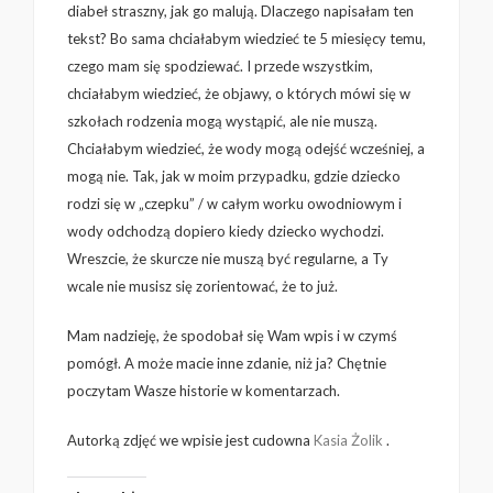
diabeł straszny, jak go malują. Dlaczego napisałam ten
tekst? Bo sama chciałabym wiedzieć te 5 miesięcy temu,
czego mam się spodziewać. I przede wszystkim,
chciałabym wiedzieć, że objawy, o których mówi się w
szkołach rodzenia mogą wystąpić, ale nie muszą.
Chciałabym wiedzieć, że wody mogą odejść wcześniej, a
mogą nie. Tak, jak w moim przypadku, gdzie dziecko
rodzi się w „czepku” / w całym worku owodniowym i
wody odchodzą dopiero kiedy dziecko wychodzi.
Wreszcie, że skurcze nie muszą być regularne, a Ty
wcale nie musisz się zorientować, że to już.
Mam nadzieję, że spodobał się Wam wpis i w czymś
pomógł. A może macie inne zdanie, niż ja? Chętnie
poczytam Wasze historie w komentarzach.
Autorką zdjęć we wpisie jest cudowna
Kasia Żolik
.